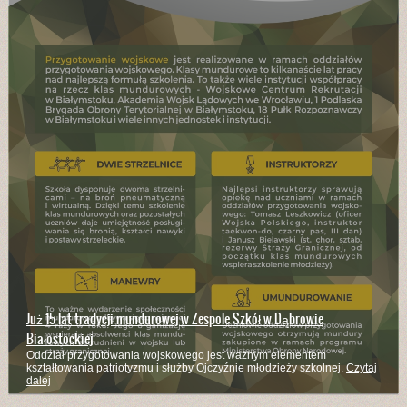
Już 15 lat tradycji mundurowej w Zespole Szkół w Dąbrowie
Białostockiej
Oddział przygotowania wojskowego jest ważnym elementem
kształtowania patriotyzmu i służby Ojczyźnie młodzieży szkolnej.
Czytaj
dalej