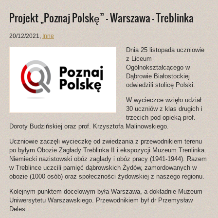
Projekt „Poznaj Polskę” – Warszawa – Treblinka
20/12/2021
,
Inne
Dnia 25 listopada uczniowie
z Liceum
Ogólnokształcącego w
Dąbrowie Białostockiej
odwiedzili stolicę Polski.
W wycieczce wzięło udział
30 uczniów z klas drugich i
trzecich pod opieką prof.
Doroty Budzińskiej oraz prof. Krzysztofa Malinowskiego.
Uczniowie zaczęli wycieczkę od zwiedzania z przewodnikiem terenu
po byłym Obozie Zagłady Treblinka II i ekspozycji Muzeum Trenlinka.
Niemiecki nazistowski obóz zagłady i obóz pracy (1941-1944). Razem
w Treblince uczcili pamięć dąbrowskich Żydów, zamordowanych w
obozie (1000 osób) oraz społeczności żydowskiej z naszego regionu.
Kolejnym punktem docelowym była Warszawa, a dokładnie Muzeum
Uniwersytetu Warszawskiego. Przewodnikiem był dr Przemysław
Deles.