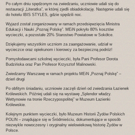
Po całym dniu spędzonym na zwiedzaniu, uczniowie udali się do
restauracji „Literatka”, w której zjedli obiadokolację. Następnie udali się
do hotelu IBIS STYLES, gdzie spędzili noc.
Wyjazd został zorganizowany w ramach przedsięwzięcia Ministra
Edukacji i Nauki „Poznaj Polskę”. MEiN pokryło 80% kosztów
wycieczki, a pozostałe 20% Starostwo Powiatowe w Sokółce.
Dziękujemy wszystkim uczniom za zaangażowanie, udział w
wycieczce oraz opiekunom i kierowcy za bezpieczną podróż!
Pomysłodawcami szkolnej wycieczki, była Pani Profesor Dorota
Budzińska oraz Pan Profesor Krzysztof Malinowski.
Zwiedzamy Warszawę w ramach projektu MEiN „Poznaj Polskę” –
dzień drugi
Po obfitym śniadaniu, uczniowie zaczęli dzień od zwiedzania Łazienek
Królewskich. Później udali się na wystawę „Splendor władzy.
Wettynowie na tronie Rzeczypospolitej” w Muzeum Łazienki
Królewskie.
Kolejnym punktem wycieczki, było Muzeum Historii Żydów Polskich
POLIN – znajdujące się w Śródmieściu, dokumentujące w sposób
niezwykle nowoczesny i oryginalny wielowiekową historię Żydów w
Polsce.