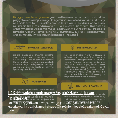
Już 15 lat tradycji mundurowej w Zespole Szkół w Dąbrowie
Białostockiej
Oddział przygotowania wojskowego jest ważnym elementem
kształtowania patriotyzmu i służby Ojczyźnie młodzieży szkolnej.
Czytaj
dalej