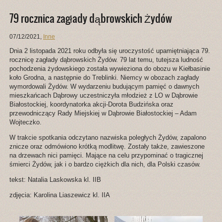
79 rocznica zagłady dąbrowskich Żydów
07/12/2021
,
Inne
Dnia 2 listopada 2021 roku odbyła się uroczystość upamiętniająca 79.
rocznicę zagłady dąbrowskich Żydów. 79 lat temu, tutejsza ludność
pochodzenia żydowskiego została wywieziona do obozu w Kiełbasinie
koło Grodna, a następnie do Treblinki. Niemcy w obozach zagłady
wymordowali Żydów. W wydarzeniu budującym pamięć o dawnych
mieszkańcach Dąbrowy uczestniczyła młodzież z LO w Dąbrowie
Białostockiej, koordynatorka akcji-Dorota Budzińska oraz
przewodniczący Rady Miejskiej w Dąbrowie Białostockiej – Adam
Wojteczko.
W trakcie spotkania odczytano nazwiska poległych Żydów, zapalono
znicze oraz odmówiono krótką modlitwę. Zostały także, zawieszone
na drzewach nici pamięci. Mające na celu przypominać o tragicznej
śmierci Żydów, jak i o bardzo ciężkich dla nich, dla Polski czasów.
tekst: Natalia Laskowska kl. IIB
zdjęcia: Karolina Liaszewicz kl. IIA