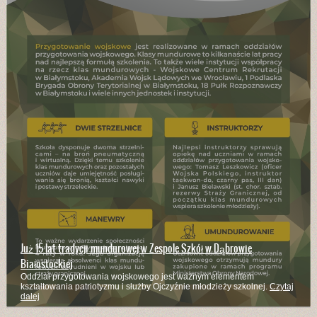
Już 15 lat tradycji mundurowej w Zespole Szkół w Dąbrowie
Białostockiej
Oddział przygotowania wojskowego jest ważnym elementem
kształtowania patriotyzmu i służby Ojczyźnie młodzieży szkolnej.
Czytaj
dalej