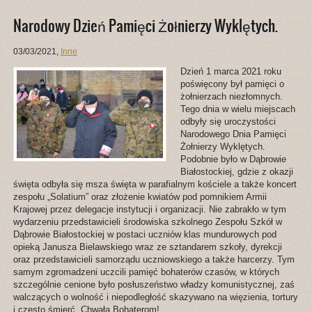
Narodowy Dzień Pamięci Żołnierzy Wyklętych.
03/03/2021
,
Inne
Dzień 1 marca 2021 roku
poświęcony był pamięci o
żołnierzach niezłomnych.
Tego dnia w wielu miejscach
odbyły się uroczystości
Narodowego Dnia Pamięci
Żołnierzy Wyklętych.
Podobnie było w Dąbrowie
Białostockiej, gdzie z okazji
święta odbyła się msza święta w parafialnym kościele a także koncert
zespołu „Solatium” oraz złożenie kwiatów pod pomnikiem Armii
Krajowej przez delegacje instytucji i organizacji. Nie zabrakło w tym
wydarzeniu przedstawicieli środowiska szkolnego Zespołu Szkół w
Dąbrowie Białostockiej w postaci uczniów klas mundurowych pod
opieką Janusza Bielawskiego wraz ze sztandarem szkoły, dyrekcji
oraz przedstawicieli samorządu uczniowskiego a także harcerzy. Tym
samym zgromadzeni uczcili pamięć bohaterów czasów, w których
szczególnie cenione było posłuszeństwo władzy komunistycznej, zaś
walczących o wolność i niepodległość skazywano na więzienia, tortury
i często śmierć. Chwała Bohaterom!