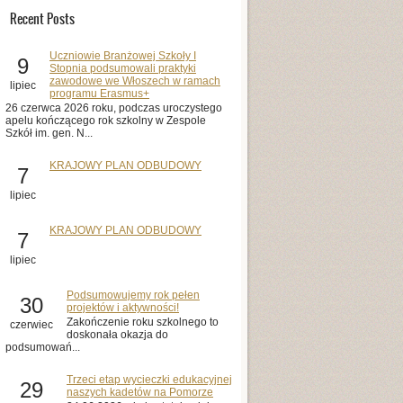
Recent Posts
Uczniowie Branżowej Szkoły I
9
Stopnia podsumowali praktyki
zawodowe we Włoszech w ramach
lipiec
programu Erasmus+
26 czerwca 2026 roku, podczas uroczystego
apelu kończącego rok szkolny w Zespole
Szkół im. gen. N...
KRAJOWY PLAN ODBUDOWY
7
lipiec
KRAJOWY PLAN ODBUDOWY
7
lipiec
Podsumowujemy rok pełen
30
projektów i aktywności!
Zakończenie roku szkolnego to
czerwiec
doskonała okazja do
podsumowań...
Trzeci etap wycieczki edukacyjnej
29
naszych kadetów na Pomorze