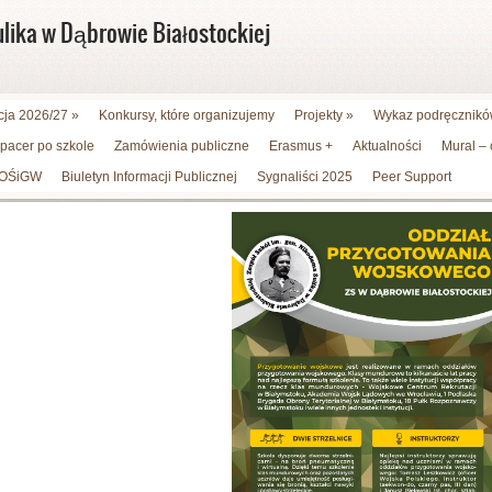
ulika w Dąbrowie Białostockiej
cja 2026/27
»
Konkursy, które organizujemy
Projekty
»
Wykaz podręczników
spacer po szkole
Zamówienia publiczne
Erasmus +
Aktualności
Mural –
WFOŚiGW
Biuletyn Informacji Publicznej
Sygnaliści 2025
Peer Support