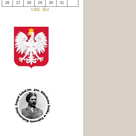
26
27
28
29
30
31
« wrz
lis »