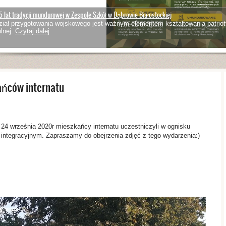
5 lat tradycji mundurowej w Zespole Szkół w Dąbrowie Białostockiej
iał przygotowania wojskowego jest ważnym elementem kształtowania patriot
lnej.
Czytaj dalej
ańców internatu
24 września 2020r mieszkańcy internatu uczestniczyli w ognisku
integracyjnym. Zapraszamy do obejrzenia zdjęć z tego wydarzenia:)