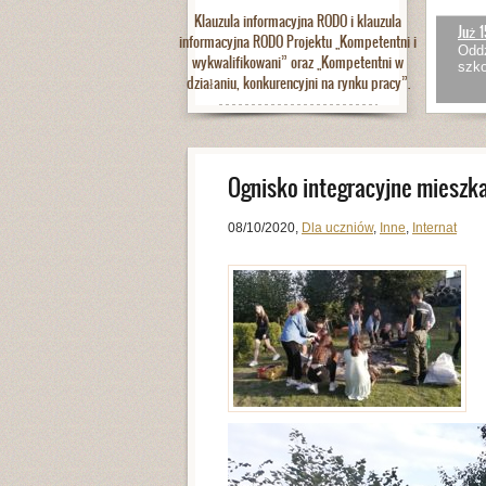
Klauzula informacyjna RODO i klauzula
Już 1
informacyjna RODO Projektu „Kompetentni i
Oddz
wykwalifikowani” oraz „Kompetentni w
szko
działaniu, konkurencyjni na rynku pracy”.
Ognisko integracyjne mieszk
08/10/2020
,
Dla uczniów
,
Inne
,
Internat