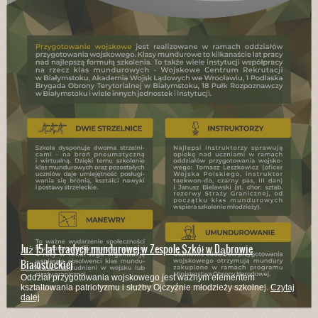
Już 15 lat tradycji mundurowej w Zespole Szkół w Dąbrowie
Białostockiej
Oddział przygotowania wojskowego jest ważnym elementem
kształtowania patriotyzmu i służby Ojczyźnie młodzieży szkolnej.
Czytaj
dalej