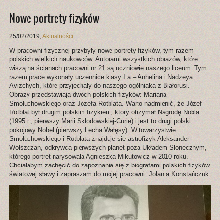
Nowe portrety fizyków
25/02/2019
,
Aktualności
W pracowni fizycznej przybyły nowe portrety fizyków, tym razem
polskich wielkich naukowców. Autorami wszystkich obrazów, które
wiszą na ścianach pracowni nr 21 są uczniowie naszego liceum. Tym
razem prace wykonały uczennice klasy I a – Anhelina i Nadzeya
Avizchych, które przyjechały do naszego ogólniaka z Białorusi.
Obrazy przedstawiają dwóch polskich fizyków: Mariana
Smoluchowskiego oraz Józefa Rotblata. Warto nadmienić, że Józef
Rotblat był drugim polskim fizykiem, który otrzymał Nagrodę Nobla
(1995 r., pierwszy Marii Skłodowskiej-Curie) i jest to drugi polski
pokojowy Nobel (pierwszy Lecha Wałęsy). W towarzystwie
Smoluchowskiego i Rotblata znajduje się astrofizyk Aleksander
Wolszczan, odkrywca pierwszych planet poza Układem Słonecznym,
którego portret narysowała Agnieszka Mikutowicz w 2010 roku.
Chciałabym zachęcić do zapoznania się z biografami polskich fizyków
światowej sławy i zapraszam do mojej pracowni. Jolanta Konstańczuk