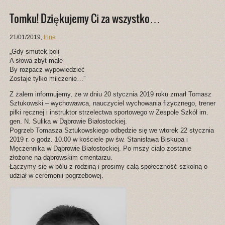
Tomku! Dziękujemy Ci za wszystko…
21/01/2019
,
Inne
„Gdy smutek boli
A słowa zbyt małe
By rozpacz wypowiedzieć
Zostaje tylko milczenie…”
Z żalem informujemy, że w dniu 20 stycznia 2019 roku zmarł Tomasz
Sztukowski – wychowawca, nauczyciel wychowania fizycznego, trener
piłki ręcznej i instruktor strzelectwa sportowego w Zespole Szkół im.
gen. N. Sulika w Dąbrowie Białostockiej.
Pogrzeb Tomasza Sztukowskiego odbędzie się we wtorek 22 stycznia
2019 r. o godz. 10.00 w kościele pw św. Stanisława Biskupa i
Męczennika w Dąbrowie Białostockiej. Po mszy ciało zostanie
złożone na dąbrowskim cmentarzu.
Łączymy się w bólu z rodziną i prosimy całą społeczność szkolną o
udział w ceremonii pogrzebowej.