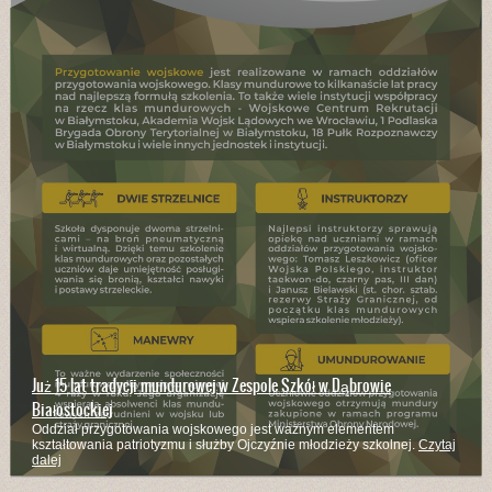
Już 15 lat tradycji mundurowej w Zespole Szkół w Dąbrowie
Białostockiej
Oddział przygotowania wojskowego jest ważnym elementem
kształtowania patriotyzmu i służby Ojczyźnie młodzieży szkolnej.
Czytaj
dalej