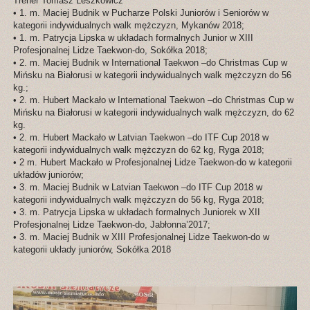
Trener Tomasz Leszkowicz
• 1. m. Maciej Budnik w Pucharze Polski Juniorów i Seniorów w
kategorii indywidualnych walk mężczyzn, Mykanów 2018;
• 1. m. Patrycja Lipska w układach formalnych Junior w XIII
Profesjonalnej Lidze Taekwon-do, Sokółka 2018;
• 2. m. Maciej Budnik w International Taekwon –do Christmas Cup w
Mińsku na Białorusi w kategorii indywidualnych walk mężczyzn do 56
kg.;
• 2. m. Hubert Mackało w International Taekwon –do Christmas Cup w
Mińsku na Białorusi w kategorii indywidualnych walk mężczyzn, do 62
kg.
• 2. m. Hubert Mackało w Latvian Taekwon –do ITF Cup 2018 w
kategorii indywidualnych walk mężczyzn do 62 kg, Ryga 2018;
• 2 m. Hubert Mackało w Profesjonalnej Lidze Taekwon-do w kategorii
układów juniorów;
• 3. m. Maciej Budnik w Latvian Taekwon –do ITF Cup 2018 w
kategorii indywidualnych walk mężczyzn do 56 kg, Ryga 2018;
• 3. m. Patrycja Lipska w układach formalnych Juniorek w XII
Profesjonalnej Lidze Taekwon-do, Jabłonna’2017;
• 3. m. Maciej Budnik w XIII Profesjonalnej Lidze Taekwon-do w
kategorii układy juniorów, Sokółka 2018