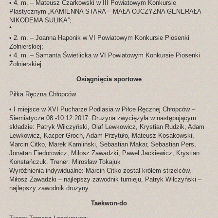
• 4. m. – Mateusz Czarkowski w III Powiatowym Konkursie
Plastycznym „KAMIENNA STARA – MAŁA OJCZYZNA GENERAŁA
NIKODEMA SULIKA”;
*
• 2. m. – Joanna Haponik w VI Powiatowym Konkursie Piosenki
Żołnierskiej;
• 4. m. – Samanta Świetlicka w VI Powiatowym Konkursie Piosenki
Żołnierskiej.
Osiągnięcia sportowe
Piłka Ręczna Chłopców
• I miejsce w XVI Pucharze Podlasia w Piłce Ręcznej Chłopców –
Siemiatycze 08.-10.12.2017. Drużyna zwyciężyła w następującym
składzie: Patryk Wilczyński, Olaf Lewkowicz, Krystian Rudzik, Adam
Lewkowicz, Kacper Groch, Adam Przytuło, Mateusz Kosakowski,
Marcin Citko, Marek Kamliński, Sebastian Makar, Sebastian Pers,
Jonatan Fiedorowicz, Miłosz Zawadzki, Paweł Jackiewicz, Krystian
Konstańczuk. Trener: Mirosław Tokajuk
Wyróżnienia indywidualne: Marcin Citko został królem strzelców,
Miłosz Zawadzki – najlepszy zawodnik turnieju, Patryk Wilczyński –
najlepszy zawodnik drużyny.
Taekwon-do