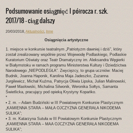
Podsumowanie osiągnięć I półrocza r. szk.
2017/18 – ciąg dalszy
20/03/2018
,
Aktualności
,
Inne
Osiągnięcia artystyczne
1. miejsce w konkursie teatralnym „Patriotyzm dawniej i dziś”, który
został zrealizowany wspólnie przez Wojewodę Podlaskiego, Podlaskie
Kuratorium Oświaty oraz Teatr Dramatyczny im. Aleksandra Węgierki
w Białymstoku w ramach programu Ministerstwa Kultury i Dziedzictwa
Narodowego „NIEPODLEGŁA”. Zwycięzcy, to grupa uczniów: Maciej
Budnik, Joanna Haponik, Karolina Maja Jadeszko, Zuzanna
Jurgilewicz, Michał Kuźma, Patrycja Oliwia Lipska, Julian Malinowski,
Paweł Masłowski, Michalina Silwonik, Weronika Sołtys, Samanta
Świetlicka, pracujący pod opieką Krystyny Kopańko.
*
• 2. m. – Adam Budziński w III Powiatowym Konkursie Plastycznym
„KAMIENNA STARA – MAŁA OJCZYZNA GENERAŁA NIKODEMA
SULIKA”;
• 3. m. Katarzyna Sutuła w III Powiatowym Konkursie Plastycznym
„KAMIENNA STARA – MAA OJCZYZNA GENERAŁA NIKODEMA
SULIKA”;