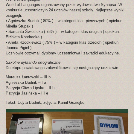
World of Languages organizowany przez wydawnictwo Synapsa. W
konkursie uczestniczyło 24 uczniów naszej szkoły. Najlepsze wyniki
osiągnęli:
• Agnieszka Budnik ( 80% ) – w kategorii klas pierwszych ( opiekun:
Mirella Stupak )
• Samanta Świetlicka ( 75% ) – w kategorii klas drugich ( opiekun:
Elżbieta Kondracka )
• Aneta Rzodkiewicz ( 75% ) – w kategorii klas trzecich ( opiekun:
Joanna Pigiel )
Uczniowie otrzymali dyplomy uczestnictwa i zakładki edukacyjne.
Szkolne dyktando ortograficzne
Do etapu powiatowego zakwalifikowali się następujący uczniowie:
Mateusz Łantowski – III b
Agnieszka Budnik – I a
Patrycja Oliwia Lipska – II b
Patrycja Jasińska – III e
Tekst: Edyta Budnik, zdjęcia: Kamil Guziejko