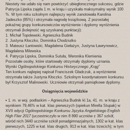
Niestety nie udało się nam powtórzyć ubiegłorocznego sukcesu, gdzie
Patrycja Lipska zajęła 1 m. w kraju i uzyskała maksymalny wynik 100
%. W tym roku szkolnym najlepszy wynik zanotowała Karolina
Jadeszko (85%) i otrzymała nagrodę książkową. Z pozostałej
pokaźnej grupy konkursowiczów wyróżnienie i dyplomy wyróżnienia
otrzymali (kolejność wg uzyskanej punktacji):
1. Michał Topolewski, Agnieszka Budnik
2. Justyna Kłoczko, Dominika Chodziutko
3. Mateusz Łantowski, Magdalena Giełażyn, Justyna Ławrynowicz,
Magdalena Milewska
4. Patrycja Lipska, Dominika Sutuła, Weronika Klemienia
Pozostałe osoby, które startowały otrzymały dyplomy uznania.
Wyniki
Ogólnopolskiego Konkursu Historycznego „Krąg”
Ten konkurs najlepiej napisał Franciszek Gładczuk, a wyróżnienie
otrzymała także Justyna Kłoczko. Szkolnym koordynatorem konkursu
był Krzysztof Malinowski. Uczniowie otrzymali pamiątkowe dyplomy.
Osiągnięcia wojewódzkie
• 1. m. w woj. podlaskim – Agnieszka Budnik kl.1a, 41. m. w kraju z
wynikiem 79,46% w kat. klas pierwszych (opiekun Mirella Stupak) w
XVII edycji O
gólnopolskiego Konkursu Języka Angielskiego English
High Flier 2017
(uczestniczyło w nim 8 890 uczniów z 367 szkół,
wśród nich 3440 uczniów szkół ponadgimnazjalnych, 1302 w kat. klas
pierwszych, 1225 w kat. klas drugich, 913 w kat. klas trzecich); w tym