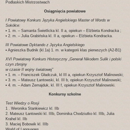
Podlaskich Mistrzostwach
Osiągnięcia powiatowe
I Powiatowy Konkurs Języka Angielskiego Master of Words w
Sokółce:
• 1. m. – Samanta Świetlicka kl. II a, opiekun – Elżbieta Kondracka ;
• 2. m. – Julia Grabińska kl. II a, opiekun – Elżbieta Kondracka.
III Powiatowe Dyktando z Języka Angielskiego
• Agnieszka Budnik (kl.1a) 1. m. w kategorii klas pierwszych (A2-B1)
XVI Powiatowy Konkurs Historyczny „Generał Nikodem Sulik i polski
czyn zbrojny
w czasie II wojny światowej”
• 1. m. – Franciszek Gładczuk, kl III a, opiekun Krzysztof Malinowski;
• 3. m. – Mateusz Łantowski, kl. III b, opiekun Krzysztof Malinowski;
• 4. m. – Adam Żemajduk, kl. III f, opiekun Krzysztof Malinowski.
Konkursy szkolne
Test Wiedzy o Rosji
1 . Weronika Stankiewicz kl. IIb
2. Mateusz Łantowski kl. IIIb, Dominika Chodziutko kl. IIIb, Julia
Krahel kl. IIb
3. Maciej Bobowik kl. IIIb
World of Languages