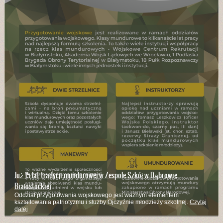
Branżowa Szkoła I Stopnia kształci w wielu zawodach
Kucharze, mechanicy pojazdów samochodowych, stolarze, rolnicy,
murarze - to zaledwie część z zawodów w których kształci szkoła
Czytaj
dalej