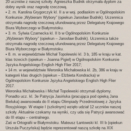
20 uczniów z naszej szkoły. Agnieszka Budnik otrzymała dyplom za
dobry wynik oraz nagrodę rzeczową.
• 2. m. Karolina Grygorczyk kl. II a w woj. podlaskim w Ogólnopolskim
Konkursie „Wybieram Wybory” (opiekun Jarosław Budnik). Uczennica
otrzymała nagrodę rzeczową ufundowaną przez Delegaturę Krajowego
Biura Wyborczego w Białymstoku.
• 3. m. Sylwia Czarnecka kl. II b w Ogólnopolskim Konkursie
„Wybieram Wybory” (opiekun – Jarosław Budnik). Uczennica także
otrzymała nagrodę rzeczową ufundowaną przez Delegaturę Krajowego
Biura Wyborczego w Białymstoku.
• 8. m. w województwie Michał Topolewski kl. 3 b, 185 w kraju w kat.
klas trzecich (opiekun – Joanna Pigiel) w Ogólnopolskim Konkursie
Języka Angielskiego English High Flier 2017;
• 14 m. w województwie Weronika Michałowska kl. 2b, 386 w kraju w
kategorii klas drugich (opiekun – Elżbieta Kondracka) w
Ogólnopolskim Konkursie Języka Angielskiego English High Flier
2017.
Weronika Michałowska i Michał Topolewski otrzymali dyplomy.
Ponadto ucz. kl. 3e Patrycja Jasińska (pracująca pod opieką Jana
Bieluka) awansowała do II etapu Olimpiady Przedmiotowej z Języka
Rosyjskiego. W etapie I (szkolnym) wzięło udział 12 uczniów naszej
szkoły. Aktualnie czekamy na wyniki, czy uda się Patrycji awansować
do III etapu – centralnego.
Zaś w Ortografii w Białymstoku. Mateusz Łantowski kl. III b (opiekun
Urszula Puczyńska) będzie reprezentował naszą szkołę na XIX