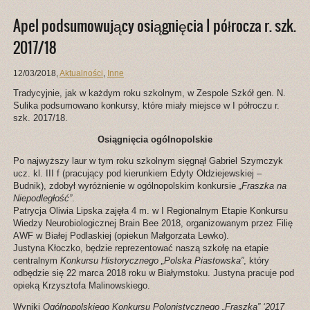
Apel podsumowujący osiągnięcia I półrocza r. szk.
2017/18
12/03/2018
,
Aktualności
,
Inne
Tradycyjnie, jak w każdym roku szkolnym, w Zespole Szkół gen. N.
Sulika podsumowano konkursy, które miały miejsce w I półroczu r.
szk. 2017/18.
Osiągnięcia ogólnopolskie
Po najwyższy laur w tym roku szkolnym sięgnął Gabriel Szymczyk
ucz. kl. III f (pracujący pod kierunkiem Edyty Ołdziejewskiej –
Budnik), zdobył wyróżnienie w ogólnopolskim konkursie
„Fraszka na
Niepodległość”
.
Patrycja Oliwia Lipska zajęła 4 m. w I Regionalnym Etapie Konkursu
Wiedzy Neurobiologicznej Brain Bee 2018, organizowanym przez Filię
AWF w Białej Podlaskiej (opiekun Małgorzata Lewko).
Justyna Kłoczko, będzie reprezentować naszą szkołę na etapie
centralnym
Konkursu Historycznego „Polska Piastowska”
, który
odbędzie się 22 marca 2018 roku w Białymstoku. Justyna pracuje pod
opieką Krzysztofa Malinowskiego.
Wyniki
Ogólnopolskiego Konkursu Polonistycznego „Fraszka” ‘2017