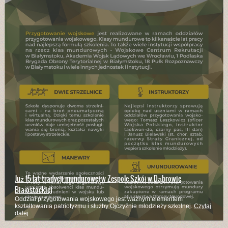
Już 15 lat tradycji mundurowej w Zespole Szkół w Dąbrowie
Białostockiej
Oddział przygotowania wojskowego jest ważnym elementem
kształtowania patriotyzmu i służby Ojczyźnie młodzieży szkolnej.
Czytaj
dalej