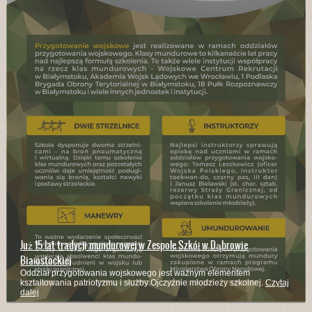
Branżowa Szkoła I Stopnia kształci w wielu zawodach
Kucharze, mechanicy pojazdów samochodowych, stolarze, rolnicy,
murarze - to zaledwie część z zawodów w których kształci szkoła
Czytaj
dalej