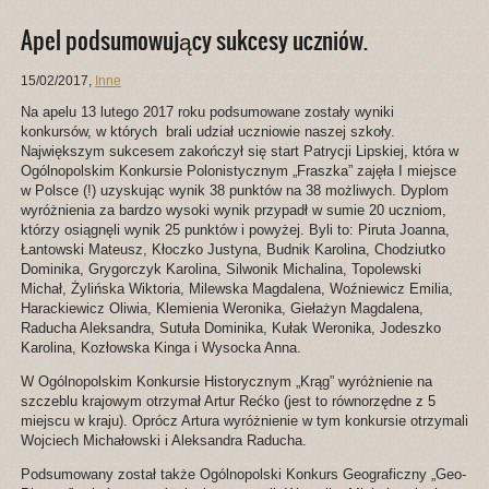
Apel podsumowujący sukcesy uczniów.
15/02/2017
,
Inne
Na apelu 13 lutego 2017 roku podsumowane zostały wyniki
konkursów, w których brali udział uczniowie naszej szkoły.
Największym sukcesem zakończył się start Patrycji Lipskiej, która w
Ogólnopolskim Konkursie Polonistycznym „Fraszka” zajęła I miejsce
w Polsce (!) uzyskując wynik 38 punktów na 38 możliwych. Dyplom
wyróżnienia za bardzo wysoki wynik przypadł w sumie 20 uczniom,
którzy osiągnęli wynik 25 punktów i powyżej. Byli to: Piruta Joanna,
Łantowski Mateusz, Kłoczko Justyna, Budnik Karolina, Chodziutko
Dominika, Grygorczyk Karolina, Silwonik Michalina, Topolewski
Michał, Żylińska Wiktoria, Milewska Magdalena, Woźniewicz Emilia,
Harackiewicz Oliwia, Klemienia Weronika, Giełażyn Magdalena,
Raducha Aleksandra, Sutuła Dominika, Kułak Weronika, Jodeszko
Karolina, Kozłowska Kinga i Wysocka Anna.
W Ogólnopolskim Konkursie Historycznym „Krąg” wyróżnienie na
szczeblu krajowym otrzymał Artur Rećko (jest to równorzędne z 5
miejscu w kraju). Oprócz Artura wyróżnienie w tym konkursie otrzymali
Wojciech Michałowski i Aleksandra Raducha.
Podsumowany został także Ogólnopolski Konkurs Geograficzny „Geo-