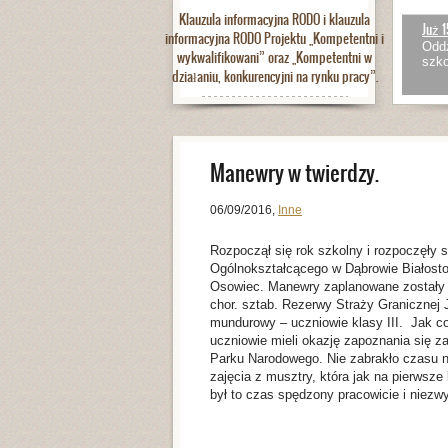
Klauzula informacyjna RODO i klauzula
Już 1
informacyjna RODO Projektu „Kompetentni i
Oddz
wykwalifikowani” oraz „Kompetentni w
szko
działaniu, konkurencyjni na rynku pracy”.
Manewry w twierdzy.
06/09/2016
,
Inne
Rozpoczął się rok szkolny i rozpoczęły
Ogólnokształcącego w Dąbrowie Białost
Osowiec. Manewry zaplanowane zostały na
chor. sztab. Rezerwy Straży Granicznej 
mundurowy – uczniowie klasy III. Jak c
uczniowie mieli okazję zapoznania się z
Parku Narodowego. Nie zabrakło czasu na
zajęcia z musztry, która jak na pierwsze
był to czas spędzony pracowicie i niezw