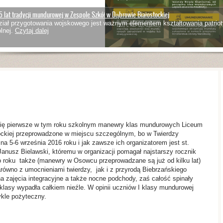
5 lat tradycji mundurowej w Zespole Szkół w Dąbrowie Białostockiej
iał przygotowania wojskowego jest ważnym elementem kształtowania patriot
lnej.
Czytaj dalej
 się pierwsze w tym roku szkolnym manewry klas mundurowych Liceum
ockiej przeprowadzone w miejscu szczególnym, bo w Twierdzy
 5-6 września 2016 roku i jak zawsze ich organizatorem jest st.
Janusz Bielawski, któremu w organizacji pomagał najstarszy rocznik
o roku także (manewry w Osowcu przeprowadzane są już od kilku lat)
arówno z umocnieniami twierdzy, jak i z przyrodą Biebrzańskiego
 zajęcia integracyjne a także nocne podchody, zaś całość spinały
 klasy wypadła całkiem nieźle. W opinii uczniów I klasy mundurowej
ykle pożyteczny.