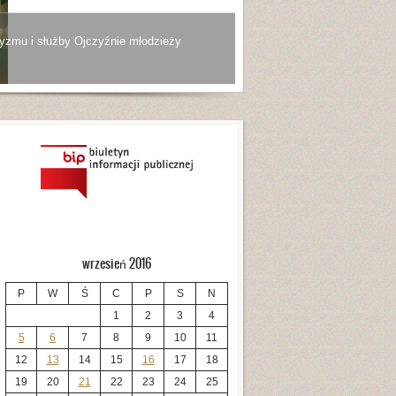
yzmu i służby Ojczyźnie młodzieży
wrzesień 2016
P
W
Ś
C
P
S
N
1
2
3
4
5
6
7
8
9
10
11
12
13
14
15
16
17
18
19
20
21
22
23
24
25