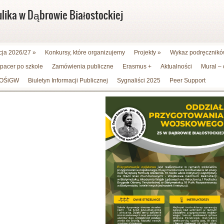
ulika w Dąbrowie Białostockiej
cja 2026/27
»
Konkursy, które organizujemy
Projekty
»
Wykaz podręczników
spacer po szkole
Zamówienia publiczne
Erasmus +
Aktualności
Mural –
WFOŚiGW
Biuletyn Informacji Publicznej
Sygnaliści 2025
Peer Support