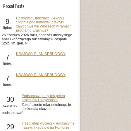
Recent Posts
Uczniowie Branżowej Szkoły I
9
Stopnia podsumowali praktyki
zawodowe we Włoszech w ramach
lipiec
programu Erasmus+
26 czerwca 2026 roku, podczas uroczystego
apelu kończącego rok szkolny w Zespole
Szkół im. gen. N...
KRAJOWY PLAN ODBUDOWY
7
lipiec
KRAJOWY PLAN ODBUDOWY
7
lipiec
Podsumowujemy rok pełen
30
projektów i aktywności!
Zakończenie roku szkolnego to
czerwiec
doskonała okazja do
podsumowań...
Trzeci etap wycieczki edukacyjnej
29
naszych kadetów na Pomorze