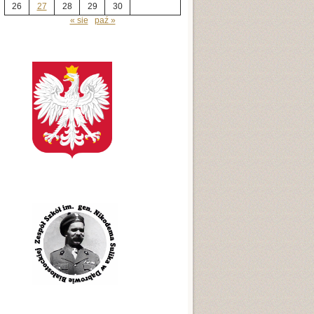
26
27
28
29
30
« sie
paź »