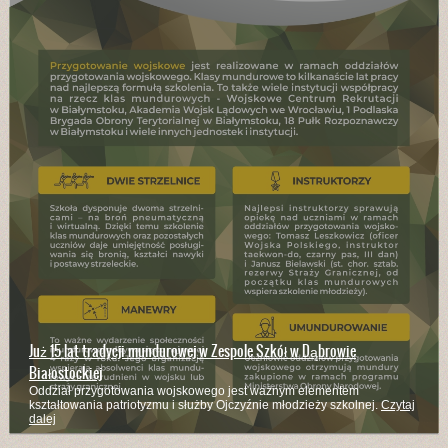
Już 15 lat tradycji mundurowej w Zespole Szkół w Dąbrowie
Białostockiej
Oddział przygotowania wojskowego jest ważnym elementem
kształtowania patriotyzmu i służby Ojczyźnie młodzieży szkolnej.
Czytaj
dalej