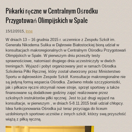
Piłkarki ręczne w Centralnym Ośrodku
Przygotowań Olimpijskich w Spale
15/12/2015
,
Inne
W dniach 13 – 16 grudnia 2015 r. uczennice z Zespołu Szkół im.
Generała Nikodema Sulika w Dąbrowie Białostockiej biorą udział w
konsultacjach makroregionalnych w Centralnym Ośrodku Przygotowań
Olimpijskich w Spale. W pierwszym dniu przeszły testy
sprawnościowe, natomiast drugiego dnia uczestniczyły w dwóch
treningach. Wyjazd i pobyt organizowany jest w ramach Ośrodka
Szkolenia Piłki Ręcznej, który został utworzony przez Ministerstwo
Sportu w dąbrowskim Zespole Szkół. Konsultacje makroregionalne nie
są jedyną formą wsparcia Ośrodka. Zarówno młode szczypiornistki,
jak i piłkarze ręczni otrzymali nowe stroje, sprzęt sportowy a także
finansowane są dodatkowe godziny zajęć realizowane przez
szkolnych instruktorów piłki ręcznej. Jest to już drugi wyjazd na
konsultacje, w pierwszym , w dniach 5-8.11.2015 brali udział chłopcy.
Idea funkcjonowania Ośrodka już teraz przyciąga do liceum
uzdolnionych sportowo uczniów z innych szkół, którzy swą przyszłość
wiążą z piłką ręczną.