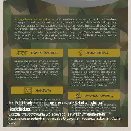
Już 15 lat tradycji mundurowej w Zespole Szkół w Dąbrowie
Białostockiej
Oddział przygotowania wojskowego jest ważnym elementem
kształtowania patriotyzmu i służby Ojczyźnie młodzieży szkolnej.
Czytaj
dalej