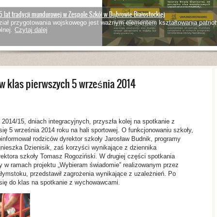
5 lat tradycji mundurowej w Zespole Szkół w Dąbrowie Białostockiej
iał przygotowania wojskowego jest ważnym elementem kształtowania patriot
lnej.
Czytaj dalej
w klas pierwszych 5 września 2014
 2014/15, dniach integracyjnych, przyszła kolej na spotkanie z
się 5 września 2014 roku na hali sportowej. O funkcjonowaniu szkoły,
poinformował rodziców dyrektor szkoły Jarosław Budnik, programy
gnieszka Dzienisik, zaś korzyści wynikające z dziennika
rektora szkoły Tomasz Rogoziński. W drugiej części spotkania
ry w ramach projektu „Wybieram świadomie” realizowanym przez
mstoku, przedstawił zagrożenia wynikające z uzależnień. Po
i się do klas na spotkanie z wychowawcami.