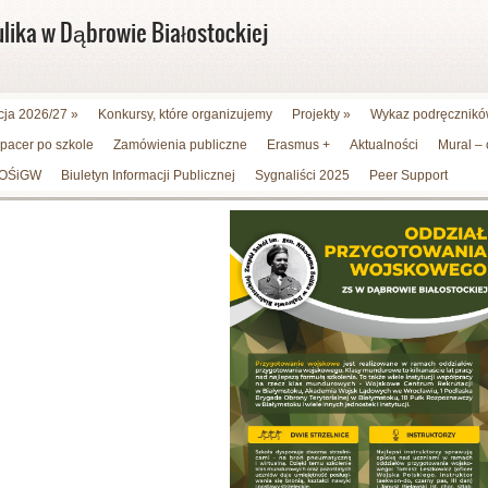
ulika w Dąbrowie Białostockiej
cja 2026/27
»
Konkursy, które organizujemy
Projekty
»
Wykaz podręczników
spacer po szkole
Zamówienia publiczne
Erasmus +
Aktualności
Mural –
WFOŚiGW
Biuletyn Informacji Publicznej
Sygnaliści 2025
Peer Support