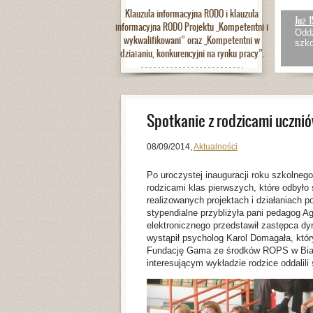
Klauzula informacyjna RODO i klauzula
Już 1
informacyjna RODO Projektu „Kompetentni i
Oddz
wykwalifikowani” oraz „Kompetentni w
szko
działaniu, konkurencyjni na rynku pracy”.
Spotkanie z rodzicami ucznió
08/09/2014
,
Aktualności
Po uroczystej inauguracji roku szkolnego
rodzicami klas pierwszych, które odbyło 
realizowanych projektach i działaniach 
stypendialne przybliżyła pani pedagog A
elektronicznego przedstawił zastępca dy
wystąpił psycholog Karol Domagała, któ
Fundację Gama ze środków ROPS w Biały
interesującym wykładzie rodzice oddalil