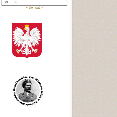
29
30
« sie
paź »