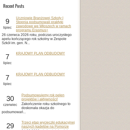
Recent Posts
Uczniowie Branżowej Szkoły I
9
Stopnia podsumowali praktyki
zawodowe we Włoszech w ramach
lipiec
programu Erasmus+
26 czerwca 2026 roku, podczas uroczystego
apelu kończącego rok szkolny w Zespole
Szkół im. gen. N...
KRAJOWY PLAN ODBUDOWY
7
lipiec
KRAJOWY PLAN ODBUDOWY
7
lipiec
Podsumowujemy rok pełen
30
projektów i aktywności!
Zakończenie roku szkolnego to
czerwiec
doskonała okazja do
podsumowań...
Trzeci etap wycieczki edukacyjnej
29
naszych kadetów na Pomorze