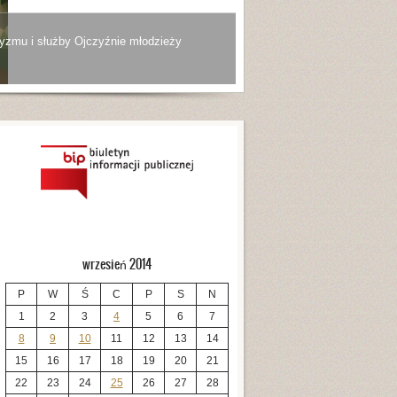
yzmu i służby Ojczyźnie młodzieży
wrzesień 2014
P
W
Ś
C
P
S
N
1
2
3
4
5
6
7
8
9
10
11
12
13
14
15
16
17
18
19
20
21
22
23
24
25
26
27
28