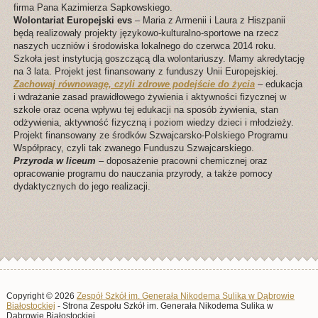
firma Pana Kazimierza Sapkowskiego.
Wolontariat Europejski evs
– Maria z Armenii i Laura z Hiszpanii
będą realizowały projekty językowo-kulturalno-sportowe na rzecz
naszych uczniów i środowiska lokalnego do czerwca 2014 roku.
Szkoła jest instytucją goszczącą dla wolontariuszy. Mamy akredytację
na 3 lata. Projekt jest finansowany z funduszy Unii Europejskiej.
Zachowaj równowagę, czyli zdrowe podejście do życia
– edukacja
i wdrażanie zasad prawidłowego żywienia i aktywności fizycznej w
szkole oraz ocena wpływu tej edukacji na sposób żywienia, stan
odżywienia, aktywność fizyczną i poziom wiedzy dzieci i młodzieży.
Projekt finansowany ze środków Szwajcarsko-Polskiego Programu
Współpracy, czyli tak zwanego Funduszu Szwajcarskiego.
Przyroda w liceum
– doposażenie pracowni chemicznej oraz
opracowanie programu do nauczania przyrody, a także pomocy
dydaktycznych do jego realizacji.
Copyright © 2026
Zespół Szkół im. Generała Nikodema Sulika w Dąbrowie
Białostockiej
- Strona Zespołu Szkół im. Generała Nikodema Sulika w
Dąbrowie Białostockiej