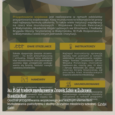
Już 15 lat tradycji mundurowej w Zespole Szkół w Dąbrowie
Białostockiej
Oddział przygotowania wojskowego jest ważnym elementem
kształtowania patriotyzmu i służby Ojczyźnie młodzieży szkolnej.
Czytaj
dalej