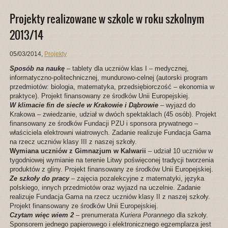
Projekty realizowane w szkole w roku szkolnym
2013/14
05/03/2014
,
Projekty
Sposób na naukę
– tablety dla uczniów klas I – medycznej,
informatyczno-politechnicznej, mundurowo-celnej (autorski program
przedmiotów: biologia, matematyka, przedsiębiorczość – ekonomia w
praktyce). Projekt finansowany ze środków Unii Europejskiej.
W klimacie fin de siecle w Krakowie i Dąbrowie
– wyjazd do
Krakowa – zwiedzanie, udział w dwóch spektaklach (45 osób). Projekt
finansowany ze środków Fundacji PZU i sponsora prywatnego –
właściciela elektrowni wiatrowych. Zadanie realizuje Fundacja Gama
na rzecz uczniów klasy III z naszej szkoły.
Wymiana uczniów z Gimnazjum w Kalwarii
– udział 10 uczniów w
tygodniowej wymianie na terenie Litwy poświęconej tradycji tworzenia
produktów z gliny. Projekt finansowany ze środków Unii Europejskiej.
Ze szkoły do pracy
– zajęcia pozalekcyjne z matematyki, języka
polskiego, innych przedmiotów oraz wyjazd na uczelnie. Zadanie
realizuje Fundacja Gama na rzecz uczniów klasy II z naszej szkoły.
Projekt finansowany ze środków Unii Europejskiej.
Czytam więc wiem 2
– prenumerata
Kuriera Porannego
dla szkoły.
Sponsorem jednego papierowego i elektronicznego egzemplarza jest