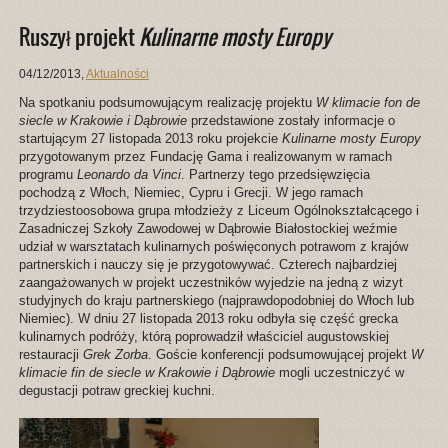
Ruszył projekt
Kulinarne mosty Europy
04/12/2013
,
Aktualności
Na spotkaniu podsumowującym realizację projektu
W klimacie fon de
siecle w Krakowie i Dąbrowie
przedstawione zostały informacje o
startującym 27 listopada 2013 roku projekcie
Kulinarne mosty Europy
przygotowanym przez Fundację Gama i realizowanym w ramach
programu
Leonardo da Vinci
. Partnerzy tego przedsięwzięcia
pochodzą z Włoch, Niemiec, Cypru i Grecji. W jego ramach
trzydziestoosobowa grupa młodzieży z Liceum Ogólnokształcącego i
Zasadniczej Szkoły Zawodowej w Dąbrowie Białostockiej weźmie
udział w warsztatach kulinarnych poświęconych potrawom z krajów
partnerskich i nauczy się je przygotowywać. Czterech najbardziej
zaangażowanych w projekt uczestników wyjedzie na jedną z wizyt
studyjnych do kraju partnerskiego (najprawdopodobniej do Włoch lub
Niemiec). W dniu 27 listopada 2013 roku odbyła się część grecka
kulinarnych podróży, którą poprowadził właściciel augustowskiej
restauracji
Grek Zorba
. Goście konferencji podsumowującej projekt
W
klimacie fin de siecle w Krakowie i Dąbrowie
mogli uczestniczyć w
degustacji potraw greckiej kuchni.