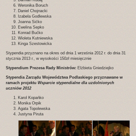
Weronika Boruch
Daniel Chojnacki
Izabela Godlewska
Joanna Sićko
Ewelina Sepko
Konrad Bućko
Wioleta Kutniewska
Kinga Szestowicka
Stypendia przyznano na okres od dnia 1 września 2012 r. do dnia 31
stycznia 2013 r., w wysokości 150zł miesięcznie
Stypendium Prezesa Rady Ministrów:
Elżbieta Gniedziejko
Stypendia Zarządu Województwa Podlaskiego przyznawane w
ramach projektu
Wsparcie stypendialne dla uzdolnionych
uczniów 2012
Karol Kopańko
Monika Orpik
Agata Topolewska
Justyna Piruta