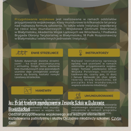
Już 15 lat tradycji mundurowej w Zespole Szkół w Dąbrowie
Białostockiej
Oddział przygotowania wojskowego jest ważnym elementem
kształtowania patriotyzmu i służby Ojczyźnie młodzieży szkolnej.
Czytaj
dalej