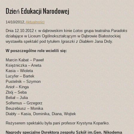
Dzień Edukacji Narodowej
14/10/2012
,
Aktualności
Dnia 12.10.2012 r. w dąbrowskim kinie
Lotos
grupa teatralna
Paradoks
działające w Liceum Ogólnokształcącym w Dąbrowie Białostockiej
wystawiła spektakl pod tytułem
Igraszki z Diabłem
Jana Drdy.
W poszczególne role wcielili się:
Marcin Kabat – Paweł
Księżniczka – Aneta
Kasia – Wioleta
Lucyfer – Bartek
Pustelnik – Szymon
Anioł – Kinga
Zbój – Seba
Beliał – Julia
Solfernus – Grzegorz
Beuzebiusz – Monika
Diabły – Kasia, Dominika, Diana, Wojtek
Reżyserem spektaklu była pani profesor Krystyna Kopańko.
Nagrody specjalne Dyrektora zespołu Szkół im.Gen. Nikodema