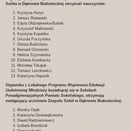
Sulika w Dąbrowie Białostockiej otrzymali nauczyciele:
Krystyna Huryn
Janusz Bielawski
Edyta Ołdziejewska-Budnik
Krzysztof Malinowski
Krystyna Kopańko
Urszula Puczyńska
Dorota Budzińska
Bernard Ostrowski
Helena Szymańska
Elżbieta Kondracka
Mirosław Tokajuk
Tomasz Leszkowicz
Katarzyna Haponik
Stypendia z
Lokalnego Programu Wspierania Edukacji
Uzdolnionej Młodzieży kształcącej się w Szkołach
Ponadgimnazjalnych Powiatu Sokólskiego
, otrzymują
następujący uczniowie Zespołu Szkół w Dąbrowie Białostockiej:
Monika Orpik
Katarzyna Dziewiątkowska
Dawid Radziwonowicz
Izabela Borodziuk
Damian Kudaj