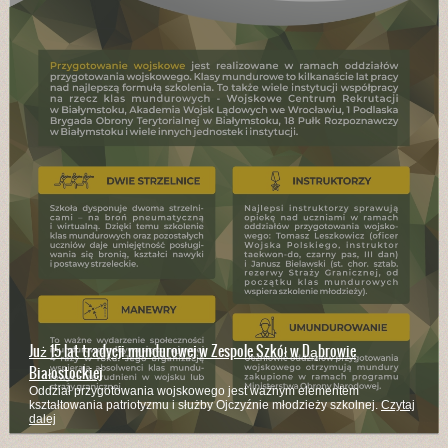
Już 15 lat tradycji mundurowej w Zespole Szkół w Dąbrowie
Białostockiej
Oddział przygotowania wojskowego jest ważnym elementem
kształtowania patriotyzmu i służby Ojczyźnie młodzieży szkolnej.
Czytaj
dalej