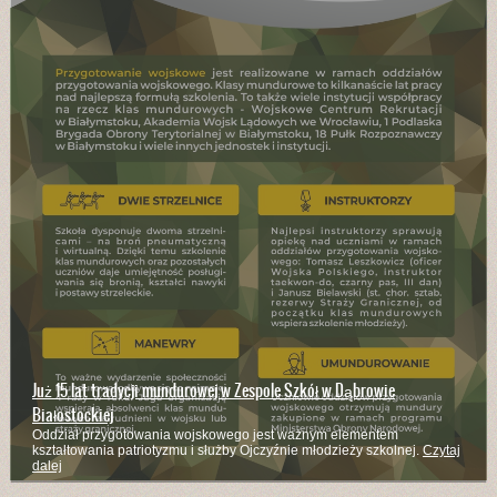
Branżowa Szkoła I Stopnia kształci w wielu zawodach
Już 15 lat tradycji mundurowej w Zespole Szkół w Dąbrowie
Kucharze, mechanicy pojazdów samochodowych, stolarze, rolnicy,
Białostockiej
murarze - to zaledwie część z zawodów w których kształci szkoła
Czytaj
Oddział przygotowania wojskowego jest ważnym elementem
dalej
kształtowania patriotyzmu i służby Ojczyźnie młodzieży szkolnej.
Czytaj
dalej