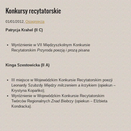
Konkursy recytatorskie
01/01/2012
,
Osiągnięcia
Patrycja Krahel (II C)
Wyróżnienie w VII Międzyszkolnym Konkursie
Recytatorskim
Przyroda poezją i prozą pisana
Kinga Szestowicka (II A)
III miejsce w Wojewódzkim Konkursie Recytatorskim poezji
Leonardy Szubzdy
Między milczeniem a krzykiem
(opiekun –
Krystyna Kopańko);
Wyróżnienie w Wojewódzkim Konkursie Recytatorskim
Twórców Regionalnych
Znad Biebrzy
(opiekun – Elżbieta
Kondracka).