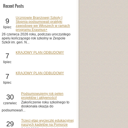
Recent Posts
Uczniowie Branżowej Szkoły I
9
Stopnia podsumowali praktyki
zawodowe we Włoszech w ramach
lipiec
programu Erasmus+
26 czerwca 2026 roku, podczas uroczystego
apelu kończącego rok szkolny w Zespole
Szkół im. gen. N...
KRAJOWY PLAN ODBUDOWY
7
lipiec
KRAJOWY PLAN ODBUDOWY
7
lipiec
Podsumowujemy rok pełen
30
projektów i aktywności!
Zakończenie roku szkolnego to
czerwiec
doskonała okazja do
podsumowań...
Trzeci etap wycieczki edukacyjnej
29
naszych kadetów na Pomorze