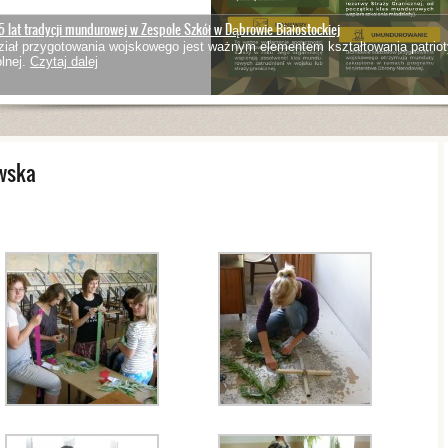
5 lat tradycji mundurowej w Zespole Szkół w Dąbrowie Białostockiej
iał przygotowania wojskowego jest ważnym elementem kształtowania patriot
lnej.
Czytaj dalej
wska