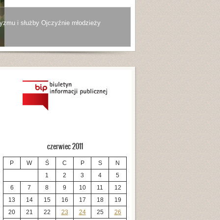
yzmu i służby Ojczyźnie młodzieży
czerwiec 2011
P
W
Ś
C
P
S
N
1
2
3
4
5
6
7
8
9
10
11
12
13
14
15
16
17
18
19
20
21
22
23
24
25
26