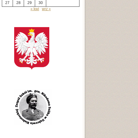
27
28
29
30
« kwi
wrz »