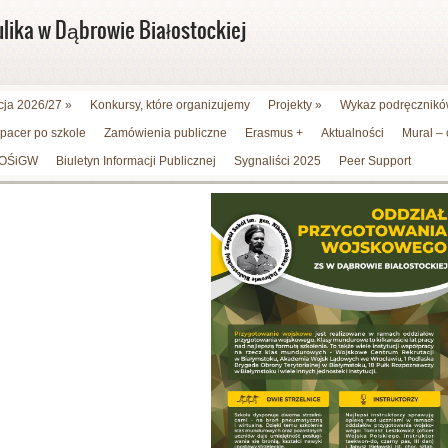
ulika w Dąbrowie Białostockiej
cja 2026/27
»
Konkursy, które organizujemy
Projekty
»
Wykaz podręczników
spacer po szkole
Zamówienia publiczne
Erasmus +
Aktualności
Mural –
WFOŚiGW
Biuletyn Informacji Publicznej
Sygnaliści 2025
Peer Support