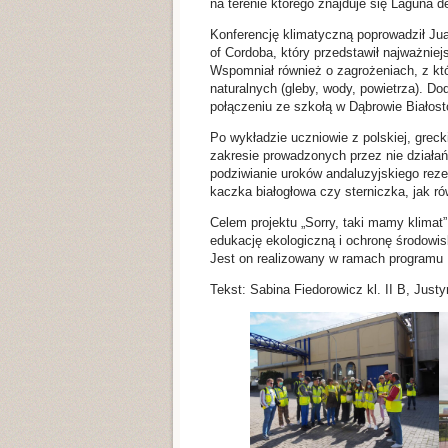
na terenie którego znajduje się Laguna d
Konferencję klimatyczną poprowadził Jua
of Cordoba, który przedstawił najważniej
Wspomniał również o zagrożeniach, z któ
naturalnych (gleby, wody, powietrza). Do
połączeniu ze szkołą w Dąbrowie Białost
Po wykładzie uczniowie z polskiej, grecki
zakresie prowadzonych przez nie działań
podziwianie uroków andaluzyjskiego reze
kaczka białogłowa czy sterniczka, jak r
Celem projektu „Sorry, taki mamy klimat”
edukację ekologiczną i ochronę środowis
Jest on realizowany w ramach programu 
Tekst: Sabina Fiedorowicz kl. II B, Just