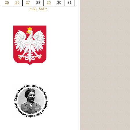
25
26
27
28
29
30
31
« lut
kwi »