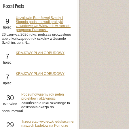
Recent Posts
Uczniowie Branżowej Szkoły I
9
Stopnia podsumowali praktyki
zawodowe we Włoszech w ramach
lipiec
programu Erasmus+
26 czerwca 2026 roku, podczas uroczystego
apelu kończącego rok szkolny w Zespole
Szkół im. gen. N...
KRAJOWY PLAN ODBUDOWY
7
lipiec
KRAJOWY PLAN ODBUDOWY
7
lipiec
Podsumowujemy rok pełen
30
projektów i aktywności!
Zakończenie roku szkolnego to
czerwiec
doskonała okazja do
podsumowań...
Trzeci etap wycieczki edukacyjnej
29
naszych kadetów na Pomorze