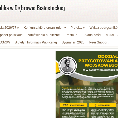
ulika w Dąbrowie Białostockiej
cja 2026/27
»
Konkursy, które organizujemy
Projekty
»
Wykaz podręczników
spacer po szkole
Zamówienia publiczne
Erasmus +
Aktualności
Mural –
WFOŚiGW
Biuletyn Informacji Publicznej
Sygnaliści 2025
Peer Support