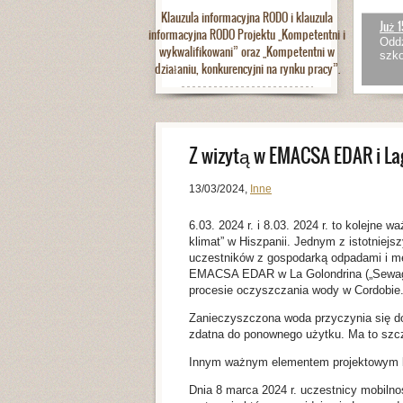
Klauzula informacyjna RODO i klauzula
Już 1
informacyjna RODO Projektu „Kompetentni i
Oddz
wykwalifikowani” oraz „Kompetentni w
szko
działaniu, konkurencyjni na rynku pracy”.
Z wizytą w EMACSA EDAR i L
13/03/2024
,
Inne
6.03. 2024 r. i 8.03. 2024 r. to kolejne 
klimat” w Hiszpanii. Jednym z istotniejs
uczestników z gospodarką odpadami i me
EMACSA EDAR w La Golondrina („Sewage t
procesie oczyszczania wody w Cordobie
Zanieczyszczona woda przyczynia się do d
zdatna do ponownego użytku. Ma to szcz
Innym ważnym elementem projektowym był
Dnia 8 marca 2024 r. uczestnicy mobilnoś