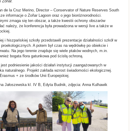
e Zóñar.
n de la Cruz Merino, Director – Conservator of Nature Reserves South
sze informacje o Zoñar Lagoon oraz o jego bioróżnorodności.
rymi zmaga się ten obszar, a także kwestii ochrony obszarów
dać należy, że konferencja była prowadzona w wersji live a także w
ockiej.
ej i hiszpańskiej szkoły przedstawili prezentacje działalności szkół w
 proekologicznych. A potem był czas na wędrówkę po obiekcie i
rwatu. Na jego terenie znajduje się wiele ptaków wodnych, m.in.
ównież bogata flora gatunkowa pod ścisłą ochroną.
 jest podniesienie jakości działań instytucji zaangażowanych w
ka naturalnego. Projekt zakłada wzrost świadomości ekologicznej.
Erasmus + ze środków Unii Europejskiej.
yna Jałoszewska kl. IV B, Edyta Budnik, zdjęcia: Anna Kulhawik