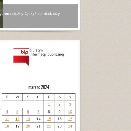
yzmu i służby Ojczyźnie młodzieży
marzec 2024
P
W
Ś
C
P
S
N
1
2
3
4
5
6
7
8
9
10
11
12
13
14
15
16
17
18
19
20
21
22
23
24