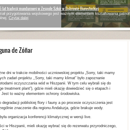
5 lat tradycji mundurowej w Zespole Szkół w Dąbrowie Białostockiej
iał przygotowania wojskowego jest ważnym elementem kształtowania patriot
lnej.
Czytaj dalej
aguna de Zóñar
ważne dni w trakcie mobilności uczniowskiej projektu „Sorry, taki mamy
zych zadań projektu ,,Sorry, taki mamy klimat” było zapoznanie
todami oczyszczania wód w Hiszpanii. W tym celu wybrali się do
reatment plant”), gdzie mieli okazję dowiedzieć się o etapach i
. Jest to ważny elementem ochrony środowiska.
egradacji pobliskiej flory i fauny a po procesie oczyszczenia jest
ególnie znaczenie dla regionu Andaluzja, gdzie brakuje wody.
a organizacja konferencji klimatycznej w wersji live.
ci w Hiszpanii, mieli okazję wybrać się do rezerwatu przyrodniczego,