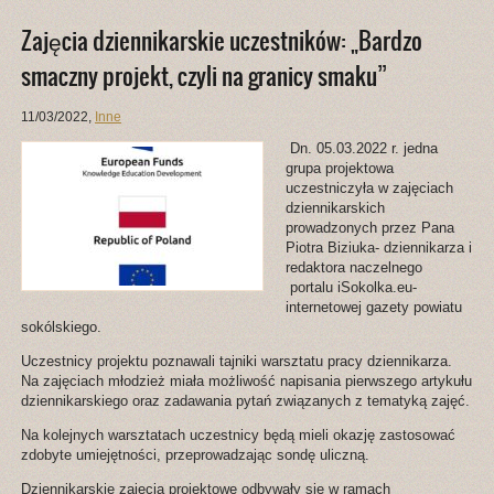
Zajęcia dziennikarskie uczestników: „Bardzo
smaczny projekt, czyli na granicy smaku”
11/03/2022
,
Inne
Dn. 05.03.2022 r. jedna
grupa projektowa
uczestniczyła w zajęciach
dziennikarskich
prowadzonych przez Pana
Piotra Biziuka- dziennikarza i
redaktora naczelnego
portalu iSokolka.eu-
internetowej gazety powiatu
sokólskiego.
Uczestnicy projektu poznawali tajniki warsztatu pracy dziennikarza.
Na zajęciach młodzież miała możliwość napisania pierwszego artykułu
dziennikarskiego oraz zadawania pytań związanych z tematyką zajęć.
Na kolejnych warsztatach uczestnicy będą mieli okazję zastosować
zdobyte umiejętności, przeprowadzając sondę uliczną.
Dziennikarskie zajęcia projektowe odbywały się w ramach