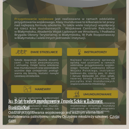
Już 15 lat tradycji mundurowej w Zespole Szkół w Dąbrowie
Białostockiej
Oddział przygotowania wojskowego jest ważnym elementem
kształtowania patriotyzmu i służby Ojczyźnie młodzieży szkolnej.
Czytaj
dalej