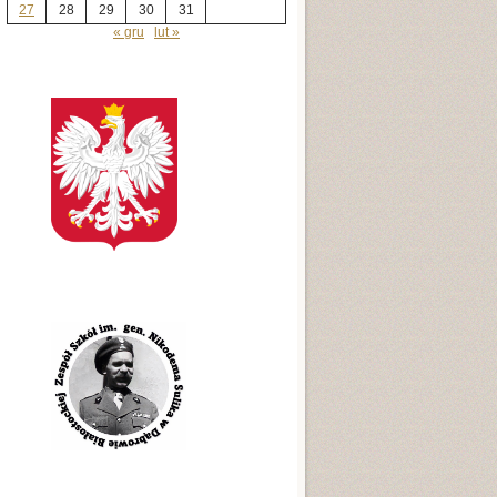
27
28
29
30
31
« gru
lut »