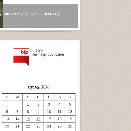
yzmu i służby Ojczyźnie młodzieży
styczeń 2020
P
W
Ś
C
P
S
N
1
2
3
4
5
6
7
8
9
10
11
12
13
14
15
16
17
18
19
20
21
22
23
24
25
26