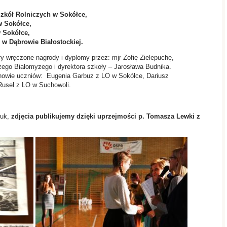
Szkół Rolniczych w Sokółce,
w Sokółce,
w Sokółce,
 w Dąbrowie Białostockiej.
 wręczone nagrody i dyplomy przez: mjr Zofię Zielepuchę,
zego Białomyzego i dyrektora szkoły – Jarosława Budnika.
unowie uczniów: Eugenia Garbuz z LO w Sokółce, Dariusz
Rusel z LO w Suchowoli.
uk,
zdjęcia publikujemy dzięki uprzejmości p. Tomasza Lewki z