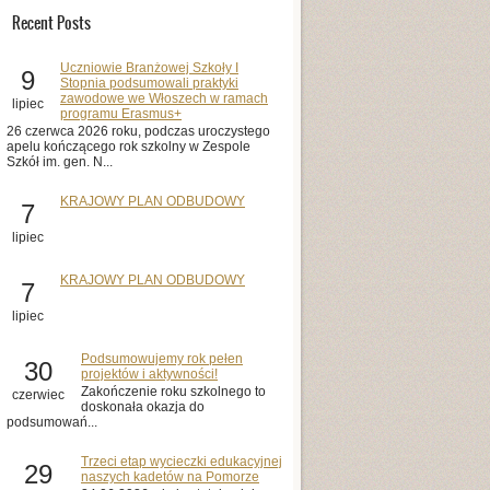
Recent Posts
Uczniowie Branżowej Szkoły I
9
Stopnia podsumowali praktyki
zawodowe we Włoszech w ramach
lipiec
programu Erasmus+
26 czerwca 2026 roku, podczas uroczystego
apelu kończącego rok szkolny w Zespole
Szkół im. gen. N...
KRAJOWY PLAN ODBUDOWY
7
lipiec
KRAJOWY PLAN ODBUDOWY
7
lipiec
Podsumowujemy rok pełen
30
projektów i aktywności!
Zakończenie roku szkolnego to
czerwiec
doskonała okazja do
podsumowań...
Trzeci etap wycieczki edukacyjnej
29
naszych kadetów na Pomorze