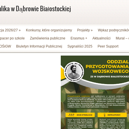
ulika w Dąbrowie Białostockiej
cja 2026/27
»
Konkursy, które organizujemy
Projekty
»
Wykaz podręczników
spacer po szkole
Zamówienia publiczne
Erasmus +
Aktualności
Mural –
WFOŚiGW
Biuletyn Informacji Publicznej
Sygnaliści 2025
Peer Support