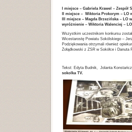
I miejsce – Gabriela Krawel – Zespół 
II miejsce – Wiktoria Prokorym – LO 
III miejsce – Magda Brzezińska – LO 
wyróżnienie – Wiktoria Walenciej – LO
Wszystkim uczestnikom konkursu zostały
Wicestarostę Powiatu Sokólskiego – Jer
Podziękowania otrzymali również opiek
Żołądkowski z ZSR w Sokółce i Danuta 
Tekst: Edyta Budnik, Jolanta Konstańcz
sokolka TV.