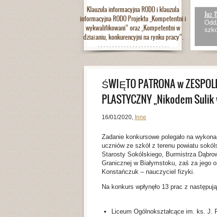
Klauzula informacyjna RODO i klauzula
Już 1
informacyjna RODO Projektu „Kompetentni i
Oddz
wykwalifikowani” oraz „Kompetentni w
szko
działaniu, konkurencyjni na rynku pracy”.
ŚWIĘTO PATRONA w ZESPOLE
PLASTYCZNY „Nikodem Sulik w
16/01/2020
,
Inne
Zadanie konkursowe polegało na wykona
uczniów ze szkół z terenu powiatu sokó
Starosty Sokólskiego, Burmistrza Dąbro
Granicznej w Białymstoku, zaś za jego o
Konstańczuk – nauczyciel fizyki.
Na konkurs wpłynęło 13 prac z następują
Liceum Ogólnokształcące im. ks. J. 