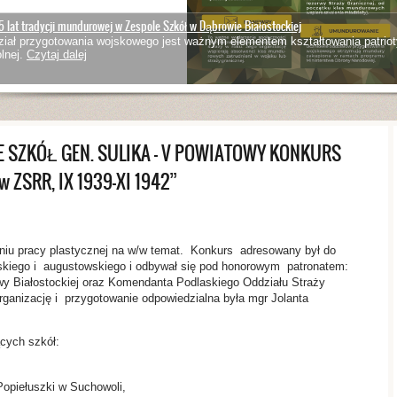
5 lat tradycji mundurowej w Zespole Szkół w Dąbrowie Białostockiej
iał przygotowania wojskowego jest ważnym elementem kształtowania patriot
lnej.
Czytaj dalej
 SZKÓŁ GEN. SULIKA – V POWIATOWY KONKURS
 ZSRR, IX 1939-XI 1942”
niu pracy plastycznej na w/w temat. Konkurs adresowany był do
lskiego i augustowskiego i odbywał się pod honorowym patronatem:
wy Białostockiej oraz Komendanta Podlaskiego Oddziału Straży
rganizację i przygotowanie odpowiedzialna była mgr Jolanta
cych szkół:
Popiełuszki w Suchowoli,