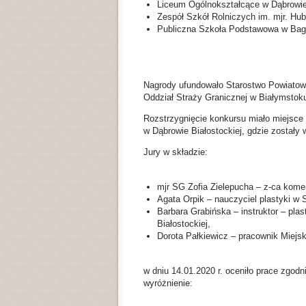
Liceum Ogólnokształcące w Dąbrowie 
Zespół Szkół Rolniczych im. mjr. Hu
Publiczna Szkoła Podstawowa w Bag
Nagrody ufundowało Starostwo Powiatowe
Oddział Straży Granicznej w Białymstok
Rozstrzygnięcie konkursu miało miejsce
w Dąbrowie Białostockiej, gdzie zostały
Jury w składzie:
mjr SG Zofia Zielepucha – z-ca ko
Agata Orpik – nauczyciel plastyki w 
Barbara Grabińska – instruktor – pl
Białostockiej,
Dorota Pałkiewicz – pracownik Miejs
w dniu 14.01.2020 r. oceniło prace zgodn
wyróżnienie: