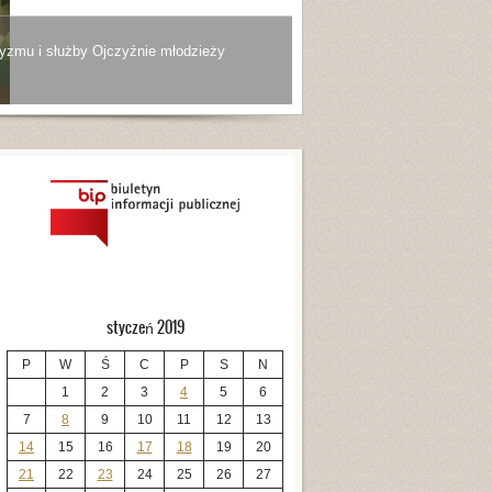
yzmu i służby Ojczyźnie młodzieży
styczeń 2019
P
W
Ś
C
P
S
N
1
2
3
4
5
6
7
8
9
10
11
12
13
14
15
16
17
18
19
20
21
22
23
24
25
26
27