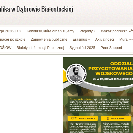
ulika w Dąbrowie Białostockiej
cja 2026/27
»
Konkursy, które organizujemy
Projekty
»
Wykaz podręczników
spacer po szkole
Zamówienia publiczne
Erasmus +
Aktualności
Mural –
WFOŚiGW
Biuletyn Informacji Publicznej
Sygnaliści 2025
Peer Support