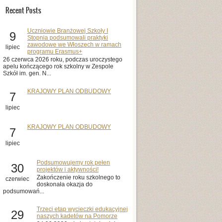
Recent Posts
Uczniowie Branżowej Szkoły I
9
Stopnia podsumowali praktyki
zawodowe we Włoszech w ramach
lipiec
programu Erasmus+
26 czerwca 2026 roku, podczas uroczystego
apelu kończącego rok szkolny w Zespole
Szkół im. gen. N...
KRAJOWY PLAN ODBUDOWY
7
lipiec
KRAJOWY PLAN ODBUDOWY
7
lipiec
Podsumowujemy rok pełen
30
projektów i aktywności!
Zakończenie roku szkolnego to
czerwiec
doskonała okazja do
podsumowań...
Trzeci etap wycieczki edukacyjnej
29
naszych kadetów na Pomorze