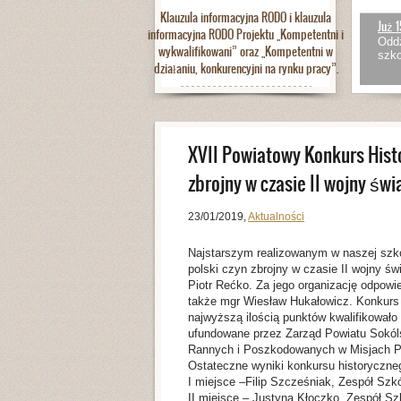
Klauzula informacyjna RODO i klauzula
Już 1
informacyjna RODO Projektu „Kompetentni i
Oddz
wykwalifikowani” oraz „Kompetentni w
szko
działaniu, konkurencyjni na rynku pracy”.
XVII Powiatowy Konkurs Histo
zbrojny w czasie II wojny św
23/01/2019
,
Aktualności
Najstarszym realizowanym w naszej szkol
polski czyn zbrojny w czasie II wojny św
Piotr Rećko. Za jego organizację odpow
także mgr Wiesław Hukałowicz. Konkurs 
najwyższą ilością punktów kwalifikowało s
ufundowane przez Zarząd Powiatu Sokóls
Rannych i Poszkodowanych w Misjach P
Ostateczne wyniki konkursu historyczneg
I miejsce –Filip Szcześniak, Zespół Szkó
II miejsce – Justyna Kłoczko, Zespół Szk