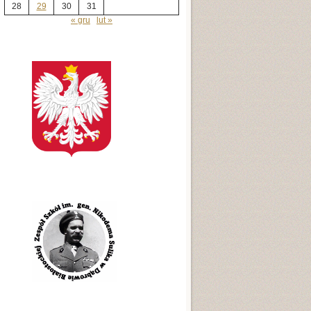
28
29
30
31
« gru
lut »