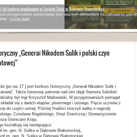
5 lat tradycji mundurowej w Zespole Szkół w Dąbrowie Białostockiej
iał przygotowania wojskowego jest ważnym elementem kształtowania patriot
lnej.
Czytaj dalej
ryczny „Generał Nikodem Sulik i polski czyn
iatowej”
e (po raz 17.) jest konkurs historyczny „Generał Nikodem Sulik i
iatowej”. Także honorowy patronat nad nim objął Starosta Sokólski
iedzialny był mgr Krzysztof Malinowski. W przygotowaniach pomagał
składał się z dwóch etapów: pisemnego i ustnego. Pięciu uczniów z
ię do części ustnej. Później finaliści stoczyli walkę o nagrody
kiego, Czesława Rogalskiego, Straż Graniczną i Stowarzyszenie
oza Granicami Kraju.
o kształtują się następująco:
ł im. gen. N. Sulika w Dąbrowie Białostockiej,
ół im. gen. N. Sulika w Dąbrowie Białostockiej,