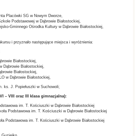
anta Placówki SG w Nowym Dworze,
Szkole Podstawowej w Dąbrowie Białostockiej,
ejsko-Gminnego Ośrodka Kultury w Dąbrowie Białostockiej,
kursu i przyznało następujące miejsca i wyróżnienia:
:
browie Białostockiej,
 Dąbrowie Białostockiej,
browie Białostockiej,
LO w Dąbrowie Białostockiej,
. ks. J. Popiełuszki w Suchowoli;
 – VIII oraz III klasa gimnazjalna):
dstawowa im. T. Kościuszki w Dąbrowie Białostockiej
koła Podstawowa im. T. Kościuszki w Dąbrowie Białostockiej
oła Podstawowa im. T. Kościuszki w Dąbrowie Białostockiej
Edyta Budnik,
iejko