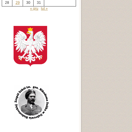
28
29
30
31
« gru
lut »