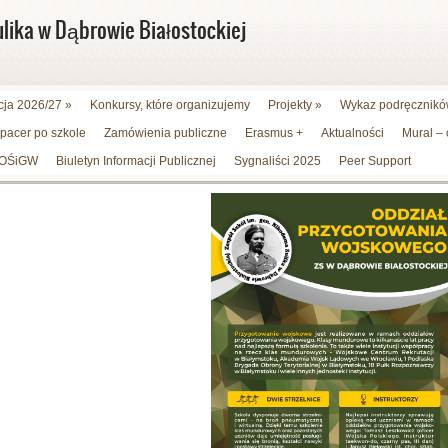
ulika w Dąbrowie Białostockiej
cja 2026/27
»
Konkursy, które organizujemy
Projekty
»
Wykaz podręczników
spacer po szkole
Zamówienia publiczne
Erasmus +
Aktualności
Mural –
WFOŚiGW
Biuletyn Informacji Publicznej
Sygnaliści 2025
Peer Support