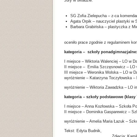
Jury w składzie:
SG Zofia Zielepucha – z-ca komend
Agata Orpik – nauczyciel plastyki w 
Barbara Grabińska – plastyczka z Mi
oceniło prace zgodnie z regulaminem kon
kategoria – szkoły ponadgimnazjalne
I miejsce – Wiktoria Walenciej – LO w Dą
II miejsce – Emilia Szczęsnowicz – LO w
III miejsce – Weronika Wolska – LO w Dą
wyróżnienie – Katarzyna Toczyłowska – 
wyróżnienie – Wiktoria Zawadzka – LO im
kategoria – szkoły podstawowe (klasy VI
I miejsce – Anna Kozłowska – Szkoła Po
II miejsce – Dominika Gasparewicz – Sz
wyróżnienie – Amelia Maria Łazuk – Szk
Tekst: 
Zdjęcia: Kamil Guz