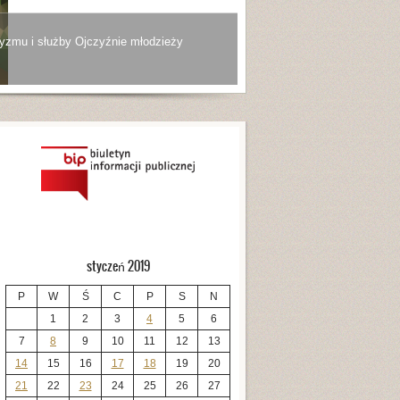
yzmu i służby Ojczyźnie młodzieży
styczeń 2019
P
W
Ś
C
P
S
N
1
2
3
4
5
6
7
8
9
10
11
12
13
14
15
16
17
18
19
20
21
22
23
24
25
26
27