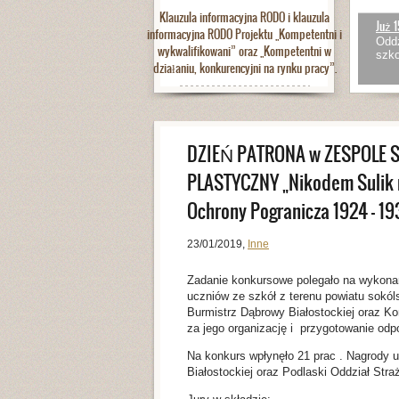
Klauzula informacyjna RODO i klauzula
Już 1
informacyjna RODO Projektu „Kompetentni i
Oddz
wykwalifikowani” oraz „Kompetentni w
szko
działaniu, konkurencyjni na rynku pracy”.
DZIEŃ PATRONA w ZESPOLE 
PLASTYCZNY „Nikodem Sulik n
Ochrony Pogranicza 1924 – 1
23/01/2019
,
Inne
Zadanie konkursowe polegało na wykona
uczniów ze szkół z terenu powiatu sokól
Burmistrz Dąbrowy Białostockiej oraz K
za jego organizację i przygotowanie odp
Na konkurs wpłynęło 21 prac . Nagrody 
Białostockiej oraz Podlaski Oddział Str