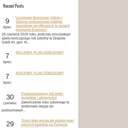
Recent Posts
Uczniowie Branżowej Szkoły I
9
Stopnia podsumowali praktyki
zawodowe we Włoszech w ramach
lipiec
programu Erasmus+
26 czerwca 2026 roku, podczas uroczystego
apelu kończącego rok szkolny w Zespole
Szkół im. gen. N...
KRAJOWY PLAN ODBUDOWY
7
lipiec
KRAJOWY PLAN ODBUDOWY
7
lipiec
Podsumowujemy rok pełen
30
projektów i aktywności!
Zakończenie roku szkolnego to
czerwiec
doskonała okazja do
podsumowań...
Trzeci etap wycieczki edukacyjnej
29
naszych kadetów na Pomorze