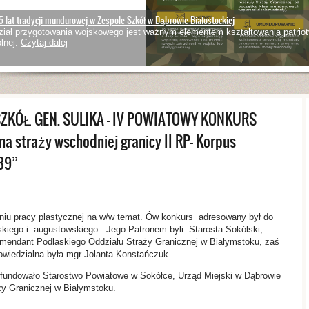
5 lat tradycji mundurowej w Zespole Szkół w Dąbrowie Białostockiej
iał przygotowania wojskowego jest ważnym elementem kształtowania patriot
lnej.
Czytaj dalej
SZKÓŁ GEN. SULIKA – IV POWIATOWY KONKURS
a straży wschodniej granicy II RP- Korpus
939”
niu pracy plastycznej na w/w temat. Ów konkurs adresowany był do
skiego i augustowskiego. Jego Patronem byli: Starosta Sokólski,
omendant Podlaskiego Oddziału Straży Granicznej w Białymstoku, zaś
owiedzialna była mgr Jolanta Konstańczuk.
ufundowało Starostwo Powiatowe w Sokółce, Urząd Miejski w Dąbrowie
aży Granicznej w Białymstoku.