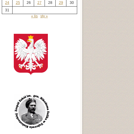
24
25
26
27
28
29
30
31
« lis
sty »