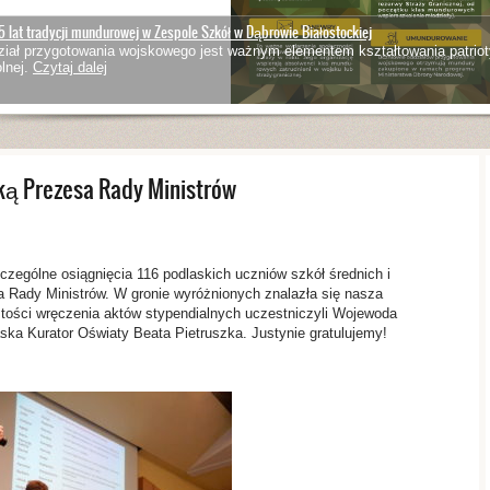
5 lat tradycji mundurowej w Zespole Szkół w Dąbrowie Białostockiej
iał przygotowania wojskowego jest ważnym elementem kształtowania patriot
lnej.
Czytaj dalej
tką Prezesa Rady Ministrów
zczególne osiągnięcia 116 podlaskich uczniów szkół średnich i
 Rady Ministrów. W gronie wyróżnionych znalazła się nasza
tości wręczenia aktów stypendialnych uczestniczyli Wojewoda
ka Kurator Oświaty Beata Pietruszka. Justynie gratulujemy!