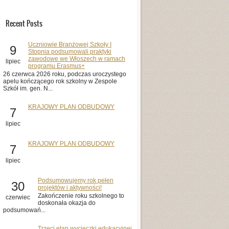
Recent Posts
Uczniowie Branżowej Szkoły I
9
Stopnia podsumowali praktyki
zawodowe we Włoszech w ramach
lipiec
programu Erasmus+
26 czerwca 2026 roku, podczas uroczystego
apelu kończącego rok szkolny w Zespole
Szkół im. gen. N...
KRAJOWY PLAN ODBUDOWY
7
lipiec
KRAJOWY PLAN ODBUDOWY
7
lipiec
Podsumowujemy rok pełen
30
projektów i aktywności!
Zakończenie roku szkolnego to
czerwiec
doskonała okazja do
podsumowań...
Trzeci etap wycieczki edukacyjnej