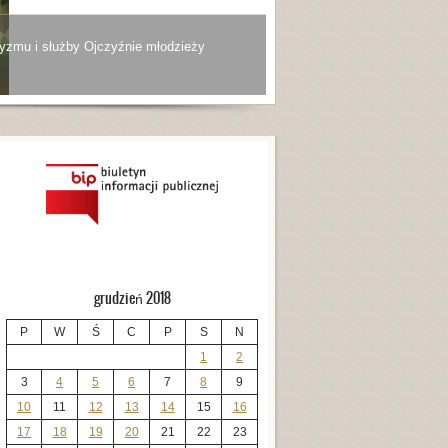
yzmu i służby Ojczyźnie młodzieży
grudzień 2018
P
W
Ś
C
P
S
N
1
2
3
4
5
6
7
8
9
10
11
12
13
14
15
16
17
18
19
20
21
22
23