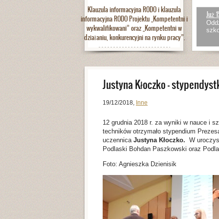
Klauzula informacyjna RODO i klauzula
Już 1
informacyjna RODO Projektu „Kompetentni i
Oddz
wykwalifikowani” oraz „Kompetentni w
szko
działaniu, konkurencyjni na rynku pracy”.
Justyna Kłoczko – stypendys
19/12/2018
,
Inne
12 grudnia 2018 r. za wyniki w nauce i s
techników otrzymało stypendium Prezesa
uczennica
Justyna Kłoczko.
W uroczys
Podlaski Bohdan Paszkowski oraz Podlas
Foto: Agnieszka Dzienisik