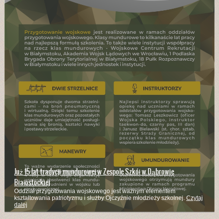
Już 15 lat tradycji mundurowej w Zespole Szkół w Dąbrowie
Białostockiej
Oddział przygotowania wojskowego jest ważnym elementem
kształtowania patriotyzmu i służby Ojczyźnie młodzieży szkolnej.
Czytaj
dalej