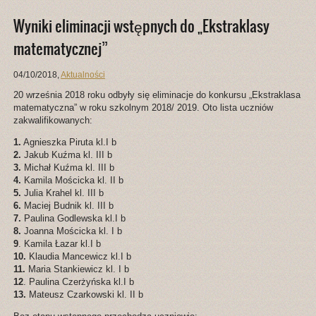
Wyniki eliminacji wstępnych do „Ekstraklasy
matematycznej”
04/10/2018
,
Aktualności
20 września 2018 roku odbyły się eliminacje do konkursu „Ekstraklasa
matematyczna” w roku szkolnym 2018/ 2019. Oto lista uczniów
zakwalifikowanych:
1.
Agnieszka Piruta kl.I b
2.
Jakub Kuźma kl. III b
3.
Michał Kuźma kl. III b
4.
Kamila Mościcka kl. II b
5.
Julia Krahel kl. III b
6.
Maciej Budnik kl. III b
7.
Paulina Godlewska kl.I b
8.
Joanna Mościcka kl. I b
9
. Kamila Łazar kl.I b
10.
Klaudia Mancewicz kl.I b
11.
Maria Stankiewicz kl. I b
12
. Paulina Czerżyńska kl.I b
13.
Mateusz Czarkowski kl. II b