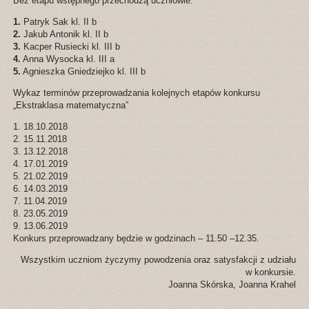
Bez etapu wstępnego przechodzą uczniowie:
1.
Patryk Sak kl. II b
2.
Jakub Antonik kl. II b
3.
Kacper Rusiecki kl. III b
4.
Anna Wysocka kl. III a
5.
Agnieszka Gniedziejko kl. III b
Wykaz terminów przeprowadzania kolejnych etapów konkursu
„Ekstraklasa matematyczna”
1. 18.10.2018
2. 15.11.2018
3. 13.12.2018
4. 17.01.2019
5. 21.02.2019
6. 14.03.2019
7. 11.04.2019
8. 23.05.2019
9. 13.06.2019
Konkurs przeprowadzany będzie w godzinach – 11.50 –12.35.
Wszystkim uczniom życzymy powodzenia oraz satysfakcji z udziału
w konkursie.
Joanna Skórska, Joanna Krahel