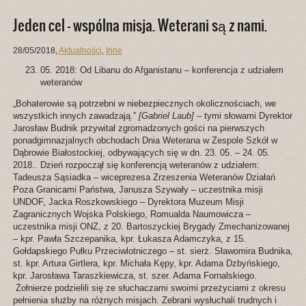
Jeden cel – wspólna misja. Weterani są z nami.
28/05/2018
,
Aktualności
,
Inne
05. 2018: Od Libanu do Afganistanu – konferencja z udziałem
weteranów
„Bohaterowie są potrzebni w niebezpiecznych okolicznościach, we
wszystkich innych zawadzają.”
[Gabriel Laub]
– tymi słowami Dyrektor
Jarosław Budnik przywitał zgromadzonych gości na pierwszych
ponadgimnazjalnych obchodach Dnia Weterana w Zespole Szkół w
Dąbrowie Białostockiej, odbywających się w dn. 23. 05. – 24. 05.
2018.. Dzień rozpoczął się konferencją weteranów z udziałem:
Tadeusza Sąsiadka – wiceprezesa Zrzeszenia Weteranów Działań
Poza Granicami Państwa, Janusza Szywały – uczestnika misji
UNDOF, Jacka Roszkowskiego – Dyrektora Muzeum Misji
Zagranicznych Wojska Polskiego, Romualda Naumowicza –
uczestnika misji ONZ, z 20. Bartoszyckiej Brygady Zmechanizowanej
– kpr. Pawła Szczepanika, kpr. Łukasza Adamczyka, z 15.
Gołdapskiego Pułku Przeciwlotniczego – st. sierż. Sławomira Budnika,
st. kpr. Artura Girtlera, kpr. Michała Kępy, kpr. Adama Dzbyńskiego,
kpr. Jarosława Taraszkiewicza, st. szer. Adama Fornalskiego.
Żołnierze podzielili się ze słuchaczami swoimi przeżyciami z okresu
pełnienia służby na różnych misjach. Zebrani wysłuchali trudnych i