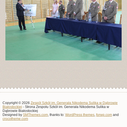
Copyright © 2026
Zespół Szkół im. Generała Nikodema Sulika w Dąbrowie
Białostockiej
- Strona Zespołu Szkół im. Generała Nikodema Sulika w
Dąbrowie Białostockiej
Designed by
SMThemes.com
, thanks to:
WordPress themes
,
forwp.com
and
crocotheme.com