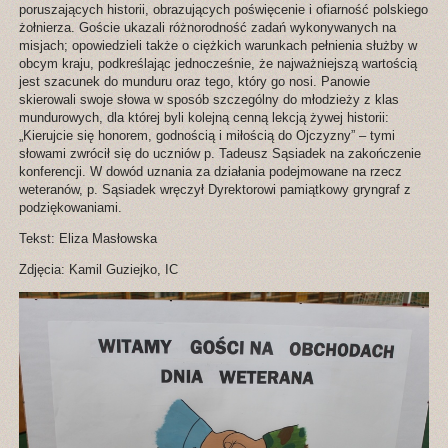
poruszających historii, obrazujących poświęcenie i ofiarność polskiego
żołnierza. Goście ukazali różnorodność zadań wykonywanych na
misjach; opowiedzieli także o ciężkich warunkach pełnienia służby w
obcym kraju, podkreślając jednocześnie, że najważniejszą wartością
jest szacunek do munduru oraz tego, który go nosi. Panowie
skierowali swoje słowa w sposób szczególny do młodzieży z klas
mundurowych, dla której byli kolejną cenną lekcją żywej historii:
„Kierujcie się honorem, godnością i miłością do Ojczyzny” – tymi
słowami zwrócił się do uczniów p. Tadeusz Sąsiadek na zakończenie
konferencji. W dowód uznania za działania podejmowane na rzecz
weteranów, p. Sąsiadek wręczył Dyrektorowi pamiątkowy gryngraf z
podziękowaniami.
Tekst: Eliza Masłowska
Zdjęcia: Kamil Guziejko, IC