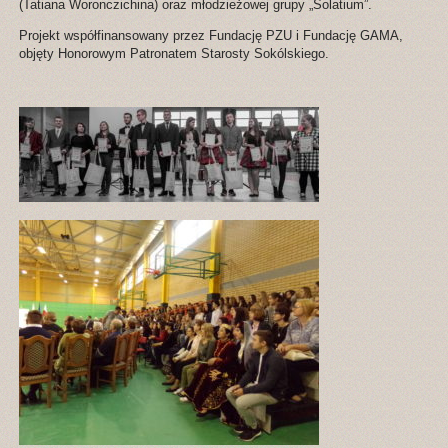
(Tatiana Woronczichina) oraz młodzieżowej grupy „Solatium”.
Projekt współfinansowany przez Fundację PZU i Fundację GAMA,
objęty Honorowym Patronatem Starosty Sokólskiego.