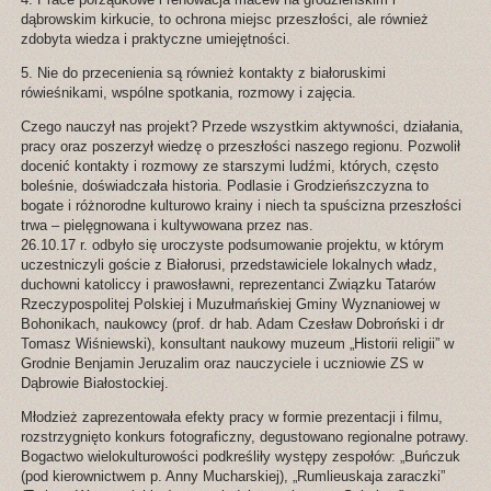
dąbrowskim kirkucie, to ochrona miejsc przeszłości, ale również
zdobyta wiedza i praktyczne umiejętności.
5. Nie do przecenienia są również kontakty z białoruskimi
rówieśnikami, wspólne spotkania, rozmowy i zajęcia.
Czego nauczył nas projekt? Przede wszystkim aktywności, działania,
pracy oraz poszerzył wiedzę o przeszłości naszego regionu. Pozwolił
docenić kontakty i rozmowy ze starszymi ludźmi, których, często
boleśnie, doświadczała historia. Podlasie i Grodzieńszczyzna to
bogate i różnorodne kulturowo krainy i niech ta spuścizna przeszłości
trwa – pielęgnowana i kultywowana przez nas.
26.10.17 r. odbyło się uroczyste podsumowanie projektu, w którym
uczestniczyli goście z Białorusi, przedstawiciele lokalnych władz,
duchowni katoliccy i prawosławni, reprezentanci Związku Tatarów
Rzeczypospolitej Polskiej i Muzułmańskiej Gminy Wyznaniowej w
Bohonikach, naukowcy (prof. dr hab. Adam Czesław Dobroński i dr
Tomasz Wiśniewski), konsultant naukowy muzeum „Historii religii” w
Grodnie Benjamin Jeruzalim oraz nauczyciele i uczniowie ZS w
Dąbrowie Białostockiej.
Młodzież zaprezentowała efekty pracy w formie prezentacji i filmu,
rozstrzygnięto konkurs fotograficzny, degustowano regionalne potrawy.
Bogactwo wielokulturowości podkreśliły występy zespołów: „Buńczuk
(pod kierownictwem p. Anny Mucharskiej), „Rumlieuskaja zaraczki”