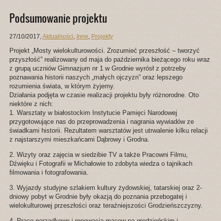
Podsumowanie projektu
27/10/2017
,
Aktualności
,
Inne
,
Projekty
Projekt „Mosty wielokulturowości. Zrozumieć przeszłość – tworzyć
przyszłość” realizowany od maja do października bieżącego roku wraz
z grupą uczniów Gimnazjum nr 1 w Grodnie wyrósł z potrzeby
poznawania historii naszych „małych ojczyzn” oraz lepszego
rozumienia świata, w którym żyjemy.
Działania podjęta w czasie realizacji projektu były różnorodne. Oto
niektóre z nich:
1. Warsztaty w białostockim Instytucie Pamięci Narodowej
przygotowujące nas do przeprowadzenia i nagrania wywiadów ze
świadkami historii. Rezultatem warsztatów jest utrwalenie kilku relacji
z najstarszymi mieszkańcami Dąbrowy i Grodna.
2. Wizyty oraz zajęcia w siedzibie TV a także Pracowni Filmu,
Dźwięku i Fotografii w Michałowie to zdobyta wiedza o tajnikach
filmowania i fotografowania.
3. Wyjazdy studyjne szlakiem kultury żydowskiej, tatarskiej oraz 2-
dniowy pobyt w Grodnie były okazją do poznania przebogatej i
wielokulturowej przeszłości oraz teraźniejszości Grodzieńszczyzny.
4. Prace porządkowe i renowacja macew na grodzieńskim i