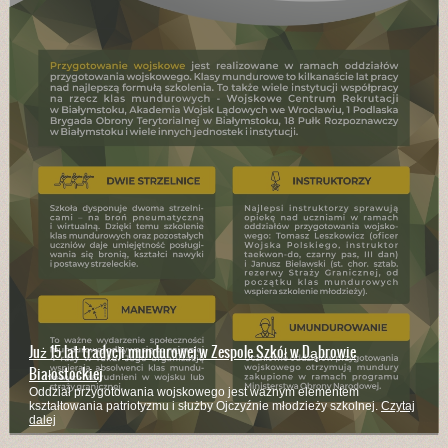
Branżowa Szkoła I Stopnia kształci w wielu zawodach
Kucharze, mechanicy pojazdów samochodowych, stolarze, rolnicy,
murarze - to zaledwie część z zawodów w których kształci szkoła
Czytaj
dalej